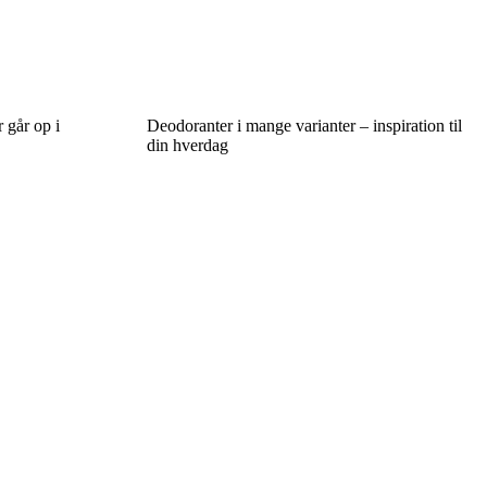
r går op i
Deodoranter i mange varianter – inspiration til
din hverdag