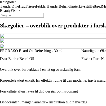
Kategorier
Tænder
Øjne
Hud
Frisure
Fødder
Hænder
Behandlinger
Livsstil
Helbred
M
BeautyFix.dk
Skægolier – overblik over produkter i forsk
PRORASO Beard Oil Refreshing - 30 ml.
Naturligolie Øk
Dear Barber Beard Oil
Fischer Pure Na
Overblik over barberblade i en let og overskuelig form
Kropspleje gjort enkelt: En effektiv rutine til den moderne, travle mand
Forskellige aftershaves til dig, der går op i grooming
Deodoranter i mange varianter – inspiration til din hverdag