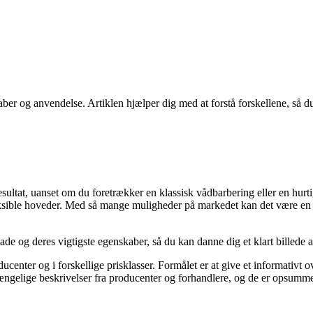
aber og anvendelse. Artiklen hjælper dig med at forstå forskellene, så du
sultat, uanset om du foretrækker en klassisk vådbarbering eller en hur
sible hoveder. Med så mange muligheder på markedet kan det være en for
rblade og deres vigtigste egenskaber, så du kan danne dig et klart bille
ucenter og i forskellige prisklasser. Formålet er at give et informativt o
ængelige beskrivelser fra producenter og forhandlere, og de er opsummere