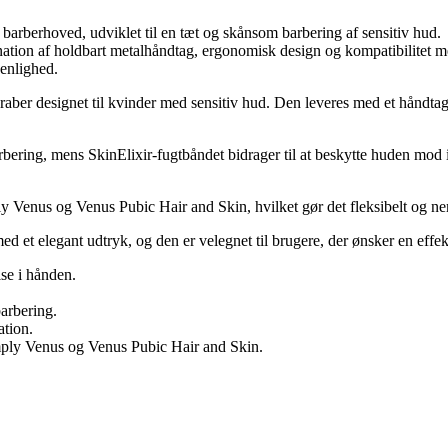
barberhoved, udviklet til en tæt og skånsom barbering af sensitiv hud.
ation af holdbart metalhåndtag, ergonomisk design og kompatibilitet me
enlighed.
ber designet til kvinder med sensitiv hud. Den leveres med et håndtag 
arbering, mens SkinElixir-fugtbåndet bidrager til at beskytte huden mod i
enus og Venus Pubic Hair and Skin, hvilket gør det fleksibelt og nemt
ed et elegant udtryk, og den er velegnet til brugere, der ønsker en eff
se i hånden.
barbering.
ation.
mply Venus og Venus Pubic Hair and Skin.