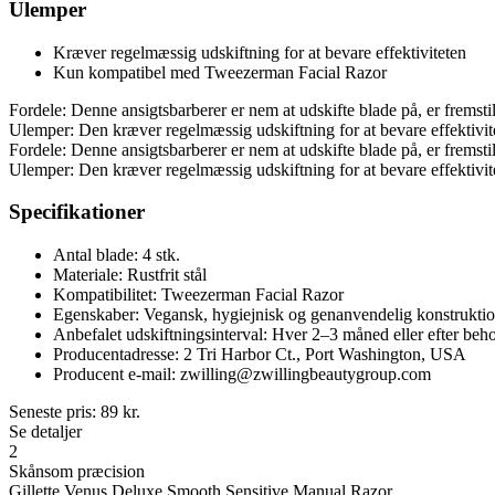
Ulemper
Kræver regelmæssig udskiftning for at bevare effektiviteten
Kun kompatibel med Tweezerman Facial Razor
Fordele: Denne ansigtsbarberer er nem at udskifte blade på, er fremstil
Ulemper: Den kræver regelmæssig udskiftning for at bevare effektiv
Fordele: Denne ansigtsbarberer er nem at udskifte blade på, er fremstil
Ulemper: Den kræver regelmæssig udskiftning for at bevare effektiv
Specifikationer
Antal blade: 4 stk.
Materiale: Rustfrit stål
Kompatibilitet: Tweezerman Facial Razor
Egenskaber: Vegansk, hygiejnisk og genanvendelig konstrukti
Anbefalet udskiftningsinterval: Hver 2–3 måned eller efter beh
Producentadresse: 2 Tri Harbor Ct., Port Washington, USA
Producent e-mail: zwilling@zwillingbeautygroup.com
Seneste pris:
89
kr.
Se detaljer
2
Skånsom præcision
Gillette Venus Deluxe Smooth Sensitive Manual Razor