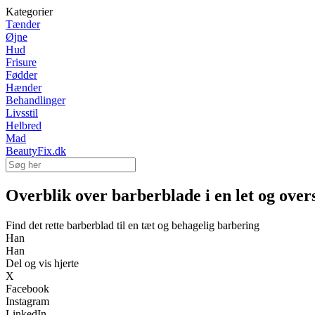
Kategorier
Tænder
Øjne
Hud
Frisure
Fødder
Hænder
Behandlinger
Livsstil
Helbred
Mad
BeautyFix.dk
Overblik over barberblade i en let og over
Find det rette barberblad til en tæt og behagelig barbering
Han
Han
Del og vis hjerte
X
Facebook
Instagram
LinkedIn