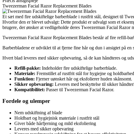
Præcis ansigtspleje
Tweezerman Facial Razor Replacement Blades
Et sæt med fire udskiftelige barberblade i rustfrit stål, designet til 
Hvorfor den er blevet udvalgt: Dette produkt er udvalgt som et eksemp
brugere, der ønsker at vedligeholde deres Tweezerman Facial Razor m
Tweezerman Facial Razor Replacement Blades består af fire refill-barb
Barberbladene er udviklet til at fjerne fine hår og dun i ansigtet på e
Hvert blad leveres med sikker opbevaring, så de kan håndteres og udski
Refill-pakke:
Indeholder fire udskiftelige barberblade.
Materiale:
Fremstillet af rustfrit stål for hygiejne og holdbarhed
Funktion:
Fjerner uønsket hår og eksfolierer huden skånsomt.
Sikker opbevaring:
Leveres med beskyttelse til sikker håndter
Kompatibilitet:
Passer til Tweezerman Facial Razor.
Fordele og ulemper
Nem udskiftning af blade
Holdbart og hygiejnisk materiale i rustfrit stål
Giver både hårfjerning og mild eksfoliering
Leveres med sikker opbevaring