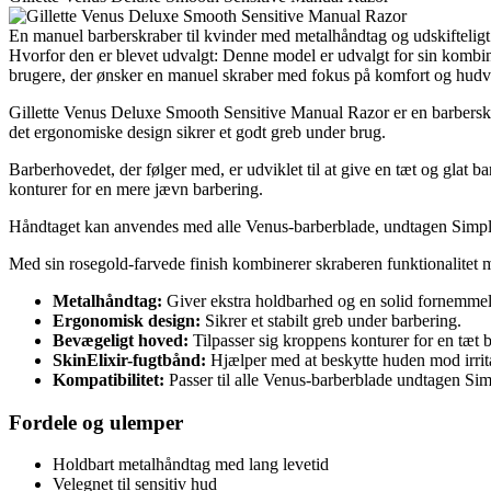
En manuel barberskraber til kvinder med metalhåndtag og udskifteligt 
Hvorfor den er blevet udvalgt: Denne model er udvalgt for sin kombin
brugere, der ønsker en manuel skraber med fokus på komfort og hudv
Gillette Venus Deluxe Smooth Sensitive Manual Razor er en barberskra
det ergonomiske design sikrer et godt greb under brug.
Barberhovedet, der følger med, er udviklet til at give en tæt og glat b
konturer for en mere jævn barbering.
Håndtaget kan anvendes med alle Venus-barberblade, undtagen Simply V
Med sin rosegold-farvede finish kombinerer skraberen funktionalitet m
Metalhåndtag:
Giver ekstra holdbarhed og en solid fornemmel
Ergonomisk design:
Sikrer et stabilt greb under barbering.
Bevægeligt hoved:
Tilpasser sig kroppens konturer for en tæt 
SkinElixir-fugtbånd:
Hjælper med at beskytte huden mod irrit
Kompatibilitet:
Passer til alle Venus-barberblade undtagen Si
Fordele og ulemper
Holdbart metalhåndtag med lang levetid
Velegnet til sensitiv hud