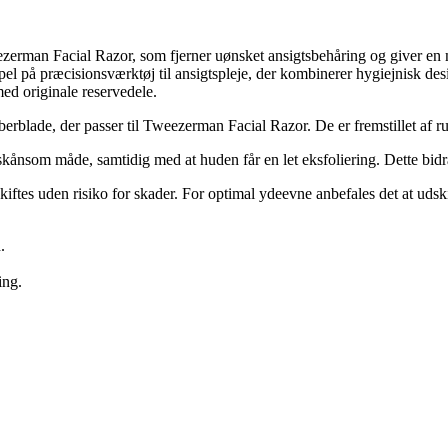
Tweezerman Facial Razor, som fjerner uønsket ansigtsbehåring og giver en 
el på præcisionsværktøj til ansigtspleje, der kombinerer hygiejnisk des
ed originale reservedele.
erblade, der passer til Tweezerman Facial Razor. De er fremstillet af ru
n skånsom måde, samtidig med at huden får en let eksfoliering. Dette bidra
ftes uden risiko for skader. For optimal ydeevne anbefales det at udskif
.
ing.