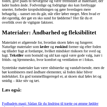
foden, give plads til bevægelse og være fremstillet af materialer, der
lader huden ånde. Fodvenlige og fodrigtige sko kan forebygge
smerter, forbedre kropsholdningen og gøre hverdagen mere
behagelig – uanset om du går, står eller løber meget. Men hvad er
det egentlig, der gør en sko sund for fødderne? Her får du et
overblik over de vigtigste faktorer.
Materialer: Åndbarhed og fleksibilitet
Materialet er afgørende for, hvordan skoen føles og fungerer.
Naturlige materialer som
læder
og
ruskind
former sig efter foden
og tillader fugt at fordampe, hvilket mindsker risikoen for sved og
lugt.
Tekstiler
som bomuld og uld kan også være gode valg, især i
fritids- og hjemmesko, hvor komfort og ventilation er i fokus.
Syntetiske materialer kan være slidstærke og vandafvisende, men de
bør kombineres med åndbare elementer, så foden ikke bliver
indelukket. En god tommelfingerregel er, at skoen skal føles let og
smidig – ikke stiv og tæt.
Læs også:
Fodbadets magi: Sådan får du lindring til trætte og ømme fødder