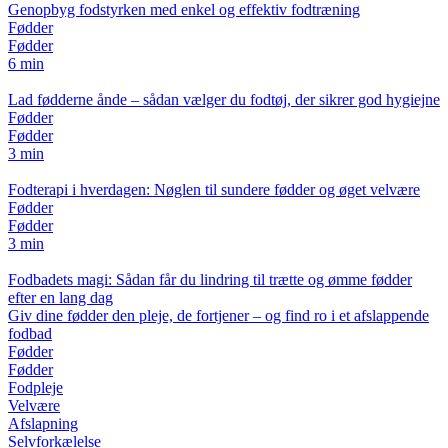
Genopbyg fodstyrken med enkel og effektiv fodtræning
Fødder
Fødder
6 min
Lad fødderne ånde – sådan vælger du fodtøj, der sikrer god hygiejne
Fødder
Fødder
3 min
Fodterapi i hverdagen: Nøglen til sundere fødder og øget velvære
Fødder
Fødder
3 min
Fodbadets magi: Sådan får du lindring til trætte og ømme fødder
efter en lang dag
Giv dine fødder den pleje, de fortjener – og find ro i et afslappende
fodbad
Fødder
Fødder
Fodpleje
Velvære
Afslapning
Selvforkælelse