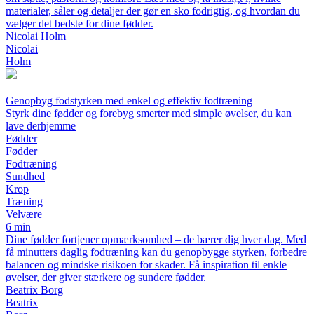
materialer, såler og detaljer der gør en sko fodrigtig, og hvordan du
vælger det bedste for dine fødder.
Nicolai Holm
Nicolai
Holm
Genopbyg fodstyrken med enkel og effektiv fodtræning
Styrk dine fødder og forebyg smerter med simple øvelser, du kan
lave derhjemme
Fødder
Fødder
Fodtræning
Sundhed
Krop
Træning
Velvære
6 min
Dine fødder fortjener opmærksomhed – de bærer dig hver dag. Med
få minutters daglig fodtræning kan du genopbygge styrken, forbedre
balancen og mindske risikoen for skader. Få inspiration til enkle
øvelser, der giver stærkere og sundere fødder.
Beatrix Borg
Beatrix