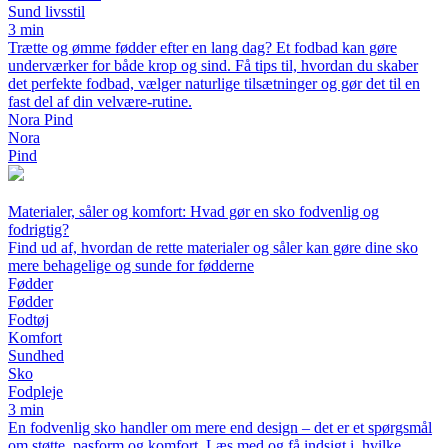
Sund livsstil
3 min
Trætte og ømme fødder efter en lang dag? Et fodbad kan gøre
underværker for både krop og sind. Få tips til, hvordan du skaber
det perfekte fodbad, vælger naturlige tilsætninger og gør det til en
fast del af din velvære-rutine.
Nora Pind
Nora
Pind
Materialer, såler og komfort: Hvad gør en sko fodvenlig og
fodrigtig?
Find ud af, hvordan de rette materialer og såler kan gøre dine sko
mere behagelige og sunde for fødderne
Fødder
Fødder
Fodtøj
Komfort
Sundhed
Sko
Fodpleje
3 min
En fodvenlig sko handler om mere end design – det er et spørgsmål
om støtte, pasform og komfort. Læs med og få indsigt i, hvilke