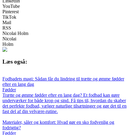
LinkedIn
YouTube
Pinterest
TikTok
Mail
RSS
Nicolai Holm
Nicolai
Holm
Læs også:
Fodbadets magi: Sådan får du lindring til trætte og ømme fødder
efter en lang dag
Fødder
Trætte og ømme fødder efter en lang dag? Et fodbad kan gøre
underværker for både krop og sind. Få tips til, hvordan du skaber
det perfekte fodbad, vælger naturlige tilsætninger og gør det til en
fast del af din velvære-rutine.
Materialer, såler og komfort: Hvad gør en sko fodvenlig og
fodrigtig?
Fødder