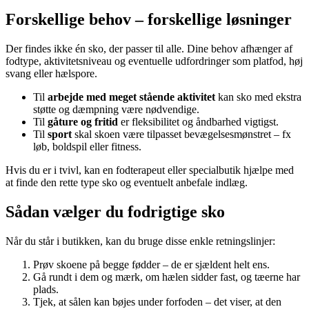
Forskellige behov – forskellige løsninger
Der findes ikke én sko, der passer til alle. Dine behov afhænger af
fodtype, aktivitetsniveau og eventuelle udfordringer som platfod, høj
svang eller hælspore.
Til
arbejde med meget stående aktivitet
kan sko med ekstra
støtte og dæmpning være nødvendige.
Til
gåture og fritid
er fleksibilitet og åndbarhed vigtigst.
Til
sport
skal skoen være tilpasset bevægelsesmønstret – fx
løb, boldspil eller fitness.
Hvis du er i tvivl, kan en fodterapeut eller specialbutik hjælpe med
at finde den rette type sko og eventuelt anbefale indlæg.
Sådan vælger du fodrigtige sko
Når du står i butikken, kan du bruge disse enkle retningslinjer:
Prøv skoene på begge fødder – de er sjældent helt ens.
Gå rundt i dem og mærk, om hælen sidder fast, og tæerne har
plads.
Tjek, at sålen kan bøjes under forfoden – det viser, at den