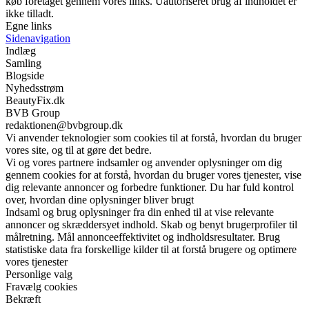
køb foretaget gennem vores links. Uautoriseret brug af indholdet er
ikke tilladt.
Egne links
Sidenavigation
Indlæg
Samling
Blogside
Nyhedsstrøm
BeautyFix.dk
BVB Group
redaktionen@bvbgroup.dk
Vi anvender teknologier som cookies til at forstå, hvordan du bruger
vores site, og til at gøre det bedre.
Vi og vores partnere indsamler og anvender oplysninger om dig
gennem cookies for at forstå, hvordan du bruger vores tjenester, vise
dig relevante annoncer og forbedre funktioner. Du har fuld kontrol
over, hvordan dine oplysninger bliver brugt
Indsaml og brug oplysninger fra din enhed til at vise relevante
annoncer og skræddersyet indhold. Skab og benyt brugerprofiler til
målretning. Mål annonceeffektivitet og indholdsresultater. Brug
statistiske data fra forskellige kilder til at forstå brugere og optimere
vores tjenester
Personlige valg
Fravælg cookies
Bekræft