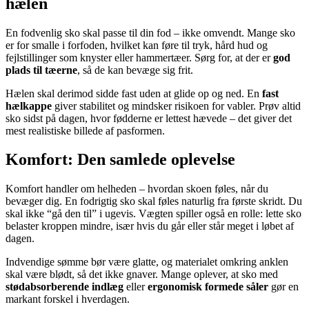
hælen
En fodvenlig sko skal passe til din fod – ikke omvendt. Mange sko
er for smalle i forfoden, hvilket kan føre til tryk, hård hud og
fejlstillinger som knyster eller hammertæer. Sørg for, at der er
god
plads til tæerne
, så de kan bevæge sig frit.
Hælen skal derimod sidde fast uden at glide op og ned. En
fast
hælkappe
giver stabilitet og mindsker risikoen for vabler. Prøv altid
sko sidst på dagen, hvor fødderne er lettest hævede – det giver det
mest realistiske billede af pasformen.
Komfort: Den samlede oplevelse
Komfort handler om helheden – hvordan skoen føles, når du
bevæger dig. En fodrigtig sko skal føles naturlig fra første skridt. Du
skal ikke “gå den til” i ugevis. Vægten spiller også en rolle: lette sko
belaster kroppen mindre, især hvis du går eller står meget i løbet af
dagen.
Indvendige sømme bør være glatte, og materialet omkring anklen
skal være blødt, så det ikke gnaver. Mange oplever, at sko med
stødabsorberende indlæg
eller
ergonomisk formede såler
gør en
markant forskel i hverdagen.