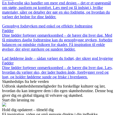
En fodvenlig sko handler om mere end design – det er et spørgsmål
om støtte, pasform og komfort. Læs med og få indsigt i, hvilke
materialer, såler og detaljer der gør en sko fodrigtig, og hvordan du
vælger det bedste for dine fødder.
Genopbyg fodstyrken med enkel og effektiv fodtræning
Fødder
Dine fødder fortjener opmærksomhed – de bærer dig hver dag. Med
få minutters daglig fodtræning kan du genopbygge styrken, forbedre
balancen og mindske risikoen for skader. Få inspiration til enkle
øvelser, der giver stærkere og sundere fødder.
Lad fødderne ånde – sådan vælger du fodtøj, der sikrer god hygiejne
Fødder
Dine fødder fortjener opmærksomhed – de bærer dig hver dag. Læs,
hvordan du vælger sko, der lader huden ånde, forebygger sved og
lugt, og holder fødderne sunde og friske i hverdagen.
Skønhedstips fra hele verden
Udforsk skønhedshemmeligheder fra forskellige kulturer og lær,
hvordan du kan integrere dem i din egen skønhedsrutine. Denne bog
giver dig en global tilgang til velvære og skønhed.
Start din læsning nu
Hold dig opdateret – tilmeld dig
Få inspiration, viden og små genveje direkte i din indbakke.