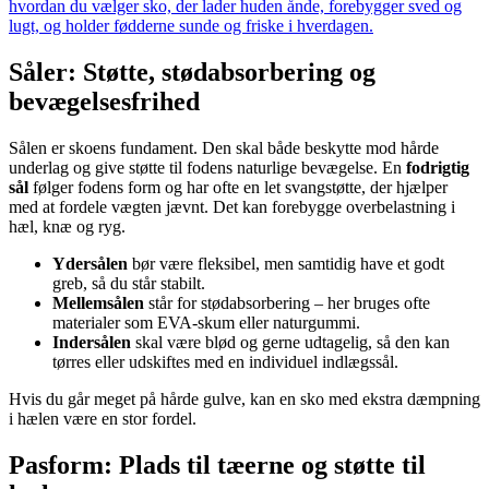
hvordan du vælger sko, der lader huden ånde, forebygger sved og
lugt, og holder fødderne sunde og friske i hverdagen.
Såler: Støtte, stødabsorbering og
bevægelsesfrihed
Sålen er skoens fundament. Den skal både beskytte mod hårde
underlag og give støtte til fodens naturlige bevægelse. En
fodrigtig
sål
følger fodens form og har ofte en let svangstøtte, der hjælper
med at fordele vægten jævnt. Det kan forebygge overbelastning i
hæl, knæ og ryg.
Ydersålen
bør være fleksibel, men samtidig have et godt
greb, så du står stabilt.
Mellemsålen
står for stødabsorbering – her bruges ofte
materialer som EVA-skum eller naturgummi.
Indersålen
skal være blød og gerne udtagelig, så den kan
tørres eller udskiftes med en individuel indlægssål.
Hvis du går meget på hårde gulve, kan en sko med ekstra dæmpning
i hælen være en stor fordel.
Pasform: Plads til tæerne og støtte til