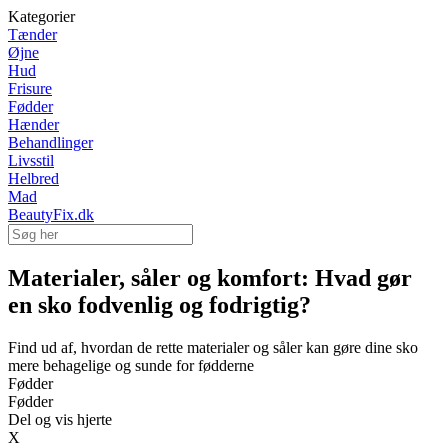
Kategorier
Tænder
Øjne
Hud
Frisure
Fødder
Hænder
Behandlinger
Livsstil
Helbred
Mad
BeautyFix.dk
Materialer, såler og komfort: Hvad gør
en sko fodvenlig og fodrigtig?
Find ud af, hvordan de rette materialer og såler kan gøre dine sko
mere behagelige og sunde for fødderne
Fødder
Fødder
Del og vis hjerte
X