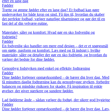
efter en lang dag
Fødder
Trætte og ømme fødder efter en lang dag? Et fodbad kan gøre
underværker for både krop og sind. Få tips til, hvordan du skaber
det perfekte fodbad, vælger naturlige tilsætninger og gør det til en
fast del af din velvære-rutine.
Materialer, såler og komfort: Hvad gør en sko fodvenlig og
fodrigtig?
Fødder
En fodvenlig sko handler om mere end design – det er et spørgsmål
om støtte, pasform og komfort. Læs med og få indsigt i, hvilke
materialer, såler og detaljer der gør en sko fodrigtig, og hvordan du
vælger det bedste for dine fødder.
Genopbyg fodstyrken med enkel og effektiv fodtræning
Fødder
Dine fødder fortjener opmærksomhed – de bærer dig hver dag. Med
få minutters daglig fodtræning kan du genopbygge styrken, forbedre
balancen og mindske risikoen for skader. Få inspiration til enkle
øvelser, der giver stærkere og sundere fødder.
Lad fødderne ånde – sådan vælger du fodtøj, der sikrer god hygiejne
Fødder
Dine fødder fortjener opmærksomhed – de bærer dig hver dag. Læs,