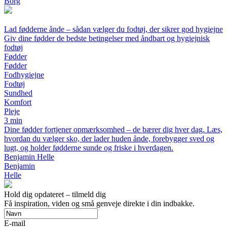
Borg
Lad fødderne ånde – sådan vælger du fodtøj, der sikrer god hygiejne
Giv dine fødder de bedste betingelser med åndbart og hygiejnisk
fodtøj
Fødder
Fødder
Fodhygiejne
Fodtøj
Sundhed
Komfort
Pleje
3 min
Dine fødder fortjener opmærksomhed – de bærer dig hver dag. Læs,
hvordan du vælger sko, der lader huden ånde, forebygger sved og
lugt, og holder fødderne sunde og friske i hverdagen.
Benjamin Helle
Benjamin
Helle
Hold dig opdateret – tilmeld dig
Få inspiration, viden og små genveje direkte i din indbakke.
E-mail