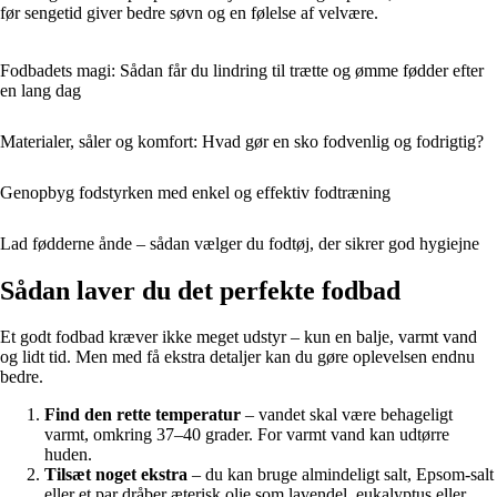
før sengetid giver bedre søvn og en følelse af velvære.
Fodbadets magi: Sådan får du lindring til trætte og ømme fødder efter
en lang dag
Materialer, såler og komfort: Hvad gør en sko fodvenlig og fodrigtig?
Genopbyg fodstyrken med enkel og effektiv fodtræning
Lad fødderne ånde – sådan vælger du fodtøj, der sikrer god hygiejne
Sådan laver du det perfekte fodbad
Et godt fodbad kræver ikke meget udstyr – kun en balje, varmt vand
og lidt tid. Men med få ekstra detaljer kan du gøre oplevelsen endnu
bedre.
Find den rette temperatur
– vandet skal være behageligt
varmt, omkring 37–40 grader. For varmt vand kan udtørre
huden.
Tilsæt noget ekstra
– du kan bruge almindeligt salt, Epsom-salt
eller et par dråber æterisk olie som lavendel, eukalyptus eller