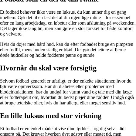
Et fodbad behøver ikke være en luksus, du kun unner dig en gang
imellem. Gør det til en fast del af din ugentlige rutine – for eksempel
efter en lang arbejdsdag, en løbetur eller som afslutning på weekenden.
Det tager ikke lang tid, men kan gøre en stor forskel for både komfort
og velvære.
Hvis du døjer med hård hud, kan du efter fodbadet bruge en pimpsten
eller fodfil, mens huden stadig er blød. Det gør det lettere at fjerne
døde hudceller og holde fødderne pæne og sunde.
Hvornår du skal være forsigtig
Selvom fodbad generelt er ufarligt, er der enkelte situationer, hvor du
bør være opmærksom. Har du diabetes eller problemer med
blodcirkulationen, bør du undgå for varmt vand og tale med din læge
eller fodterapeut om, hvordan du bedst plejer dine fødder. Undgå også
at bruge æteriske olier, hvis du har allergi eller meget sensitiv hud.
En lille luksus med stor virkning
Et fodbad er en enkel måde at vise dine fødder – og dig selv – lidt
omsorg på. Det kræver hverken dyrt udstyr eller meget tid, men