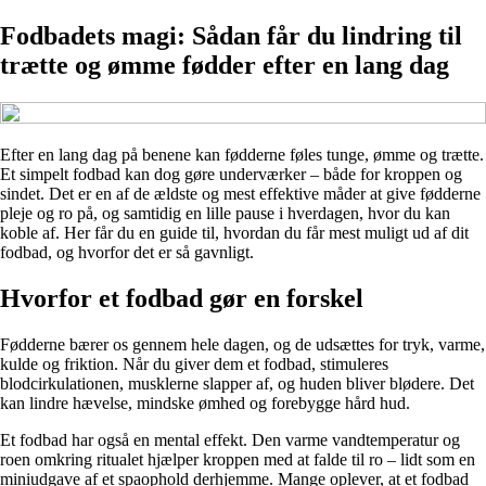
Fodbadets magi: Sådan får du lindring til
trætte og ømme fødder efter en lang dag
Efter en lang dag på benene kan fødderne føles tunge, ømme og trætte.
Et simpelt fodbad kan dog gøre underværker – både for kroppen og
sindet. Det er en af de ældste og mest effektive måder at give fødderne
pleje og ro på, og samtidig en lille pause i hverdagen, hvor du kan
koble af. Her får du en guide til, hvordan du får mest muligt ud af dit
fodbad, og hvorfor det er så gavnligt.
Hvorfor et fodbad gør en forskel
Fødderne bærer os gennem hele dagen, og de udsættes for tryk, varme,
kulde og friktion. Når du giver dem et fodbad, stimuleres
blodcirkulationen, musklerne slapper af, og huden bliver blødere. Det
kan lindre hævelse, mindske ømhed og forebygge hård hud.
Et fodbad har også en mental effekt. Den varme vandtemperatur og
roen omkring ritualet hjælper kroppen med at falde til ro – lidt som en
miniudgave af et spaophold derhjemme. Mange oplever, at et fodbad