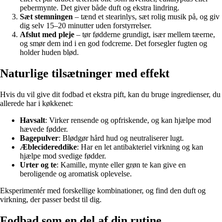
pebermynte. Det giver både duft og ekstra lindring.
Sæt stemningen
– tænd et stearinlys, sæt rolig musik på, og giv
dig selv 15–20 minutter uden forstyrrelser.
Afslut med pleje
– tør fødderne grundigt, især mellem tæerne,
og smør dem ind i en god fodcreme. Det forsegler fugten og
holder huden blød.
Naturlige tilsætninger med effekt
Hvis du vil give dit fodbad et ekstra pift, kan du bruge ingredienser, du
allerede har i køkkenet:
Havsalt
: Virker rensende og opfriskende, og kan hjælpe mod
hævede fødder.
Bagepulver
: Blødgør hård hud og neutraliserer lugt.
Æblecidereddike
: Har en let antibakteriel virkning og kan
hjælpe mod svedige fødder.
Urter og te
: Kamille, mynte eller grøn te kan give en
beroligende og aromatisk oplevelse.
Eksperimentér med forskellige kombinationer, og find den duft og
virkning, der passer bedst til dig.
Fodbad som en del af din rutine