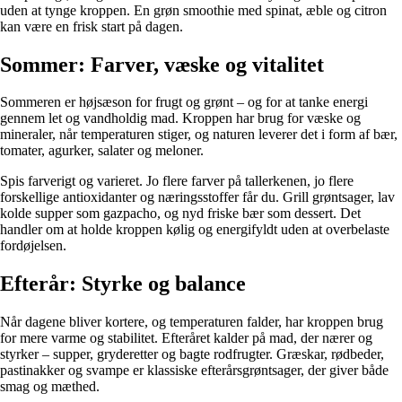
uden at tynge kroppen. En grøn smoothie med spinat, æble og citron
kan være en frisk start på dagen.
Sommer: Farver, væske og vitalitet
Sommeren er højsæson for frugt og grønt – og for at tanke energi
gennem let og vandholdig mad. Kroppen har brug for væske og
mineraler, når temperaturen stiger, og naturen leverer det i form af bær,
tomater, agurker, salater og meloner.
Spis farverigt og varieret. Jo flere farver på tallerkenen, jo flere
forskellige antioxidanter og næringsstoffer får du. Grill grøntsager, lav
kolde supper som gazpacho, og nyd friske bær som dessert. Det
handler om at holde kroppen kølig og energifyldt uden at overbelaste
fordøjelsen.
Efterår: Styrke og balance
Når dagene bliver kortere, og temperaturen falder, har kroppen brug
for mere varme og stabilitet. Efteråret kalder på mad, der nærer og
styrker – supper, gryderetter og bagte rodfrugter. Græskar, rødbeder,
pastinakker og svampe er klassiske efterårsgrøntsager, der giver både
smag og mæthed.