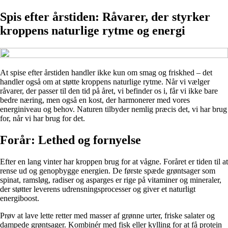
Spis efter årstiden: Råvarer, der styrker
kroppens naturlige rytme og energi
At spise efter årstiden handler ikke kun om smag og friskhed – det
handler også om at støtte kroppens naturlige rytme. Når vi vælger
råvarer, der passer til den tid på året, vi befinder os i, får vi ikke bare
bedre næring, men også en kost, der harmonerer med vores
energiniveau og behov. Naturen tilbyder nemlig præcis det, vi har brug
for, når vi har brug for det.
Forår: Lethed og fornyelse
Efter en lang vinter har kroppen brug for at vågne. Foråret er tiden til at
rense ud og genopbygge energien. De første spæde grøntsager som
spinat, ramsløg, radiser og asparges er rige på vitaminer og mineraler,
der støtter leverens udrensningsprocesser og giver et naturligt
energiboost.
Prøv at lave lette retter med masser af grønne urter, friske salater og
dampede grøntsager. Kombinér med fisk eller kylling for at få protein