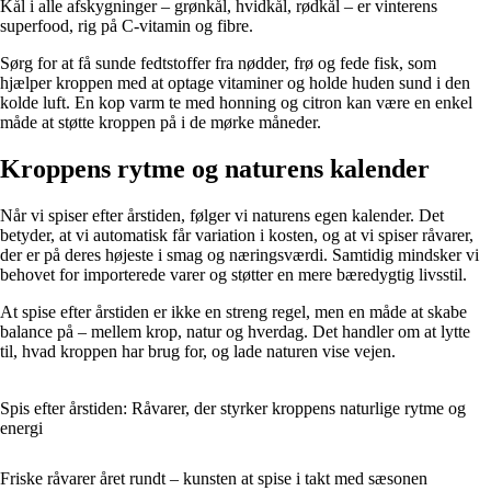
Kål i alle afskygninger – grønkål, hvidkål, rødkål – er vinterens
superfood, rig på C-vitamin og fibre.
Sørg for at få sunde fedtstoffer fra nødder, frø og fede fisk, som
hjælper kroppen med at optage vitaminer og holde huden sund i den
kolde luft. En kop varm te med honning og citron kan være en enkel
måde at støtte kroppen på i de mørke måneder.
Kroppens rytme og naturens kalender
Når vi spiser efter årstiden, følger vi naturens egen kalender. Det
betyder, at vi automatisk får variation i kosten, og at vi spiser råvarer,
der er på deres højeste i smag og næringsværdi. Samtidig mindsker vi
behovet for importerede varer og støtter en mere bæredygtig livsstil.
At spise efter årstiden er ikke en streng regel, men en måde at skabe
balance på – mellem krop, natur og hverdag. Det handler om at lytte
til, hvad kroppen har brug for, og lade naturen vise vejen.
Spis efter årstiden: Råvarer, der styrker kroppens naturlige rytme og
energi
Friske råvarer året rundt – kunsten at spise i takt med sæsonen