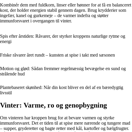
Kombinér dem med fuldkorn, linser eller bønner for at få en balanceret
kost, der holder energien stabil gennem dagen. Brug krydderier som
ingefær, kanel og gurkemeje – de varmer indefra og støtter
immunforsvaret i overgangen til vinter.
Spis efter årstiden: Råvarer, der styrker kroppens naturlige rytme og
energi
Friske råvarer året rundt – kunsten at spise i takt med sæsonen
Motion og glød: Sådan fremmer regelmæssig bevægelse en sund og
strålende hud
Plantebaseret skønhed: Når din kost bliver en del af en bæredygtig
livsstil
Vinter: Varme, ro og genopbygning
Om vinteren har kroppen brug for at bevare varmen og styrke
immunforsvaret. Det er tiden til at spise mere nærende og tungere mad
– supper, gryderetter og bagte retter med kål, kartofler og bælgfrugter.