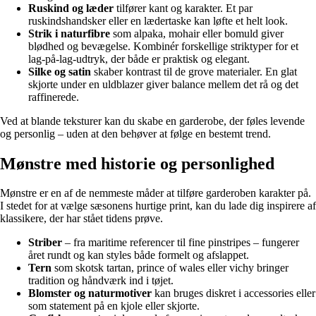
Ruskind og læder
tilfører kant og karakter. Et par
ruskindshandsker eller en lædertaske kan løfte et helt look.
Strik i naturfibre
som alpaka, mohair eller bomuld giver
blødhed og bevægelse. Kombinér forskellige striktyper for et
lag-på-lag-udtryk, der både er praktisk og elegant.
Silke og satin
skaber kontrast til de grove materialer. En glat
skjorte under en uldblazer giver balance mellem det rå og det
raffinerede.
Ved at blande teksturer kan du skabe en garderobe, der føles levende
og personlig – uden at den behøver at følge en bestemt trend.
Mønstre med historie og personlighed
Mønstre er en af de nemmeste måder at tilføre garderoben karakter på.
I stedet for at vælge sæsonens hurtige print, kan du lade dig inspirere af
klassikere, der har stået tidens prøve.
Striber
– fra maritime referencer til fine pinstripes – fungerer
året rundt og kan styles både formelt og afslappet.
Tern
som skotsk tartan, prince of wales eller vichy bringer
tradition og håndværk ind i tøjet.
Blomster og naturmotiver
kan bruges diskret i accessories eller
som statement på en kjole eller skjorte.