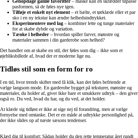
Genopdage gamle favoritter
– måske kan en skrædder tilpasse
pasformen, så de føles nye igen.
Tilføje et enkelt nyt element
– et bælte, et tørklæde eller et par
sko i en ny tekstur kan ændre helhedsindtrykket.
Eksperimentere med lag
– kombiner lette og tunge materialer
for at skabe dybde og variation.
Tænke i helheder
– hvordan spiller farver, mønstre og
materialer sammen i din garderobe som helhed?
Det handler om at skabe en stil, der føles som dig – ikke som et
øjebliksbillede af, hvad der er moderne lige nu.
Tidløs stil som en form for ro
I en tid, hvor trends skifter med få klik, kan det føles befriende at
vælge langsom mode. En garderobe bygget på teksturer, mønstre og
materialer, du holder af, giver ikke bare et smukkere udtryk – den giver
også ro. Du ved, hvad du har, og du ved, at det holder.
At klæde sig tidløst er ikke at sige nej til forandring, men at vælge
fornyelse med omtanke. Det er en måde at udtrykke personlighed på,
der ikke slides op af næste sæsons tendenser.
Klæd dig til komfort: Sådan holder du den rette temperatur året rundt