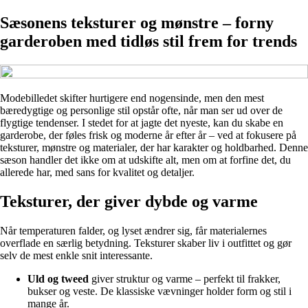
Sæsonens teksturer og mønstre – forny
garderoben med tidløs stil frem for trends
Modebilledet skifter hurtigere end nogensinde, men den mest
bæredygtige og personlige stil opstår ofte, når man ser ud over de
flygtige tendenser. I stedet for at jagte det nyeste, kan du skabe en
garderobe, der føles frisk og moderne år efter år – ved at fokusere på
teksturer, mønstre og materialer, der har karakter og holdbarhed. Denne
sæson handler det ikke om at udskifte alt, men om at forfine det, du
allerede har, med sans for kvalitet og detaljer.
Teksturer, der giver dybde og varme
Når temperaturen falder, og lyset ændrer sig, får materialernes
overflade en særlig betydning. Teksturer skaber liv i outfittet og gør
selv de mest enkle snit interessante.
Uld og tweed
giver struktur og varme – perfekt til frakker,
bukser og veste. De klassiske vævninger holder form og stil i
mange år.