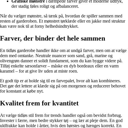
Grafiske mønstre
i dæmpede farver giver et moderne udtryk,
der stadig føles roligt og afbalanceret.
Når du vælger mønstre, så tænk på, hvordan de spiller sammen med
resten af garderoben. Et mønstret tørklæde eller en jakke med struktur
kan være nok til at forny helhedsindtrykket.
Farver, der binder det hele sammen
En tidløs garderobe handler ikke om at undgå farver, men om at vælge
dem med omtanke. Neutrale nuancer som sand, grå, marine og
olivengrøn danner et solidt fundament, som du kan bygge videre på.
Tilføj enkelte sæsonfarver – måske en dyb bordeaux eller en varm
karamel – for at give liv uden at miste roen.
Et godt tip er at holde sig til en farvepalet, hvor alt kan kombineres.
Det gør det lettere at klæde sig på om morgenen og reducerer behovet
for konstant at købe nyt.
Kvalitet frem for kvantitet
At vælge tidløs stil frem for trends handler også om bevidst forbrug.
Invester i færre, men bedre stykker tøj – og lær at pleje dem. En god
uldfrakke kan holde i årtier, hvis den børstes og hænges korrekt. En