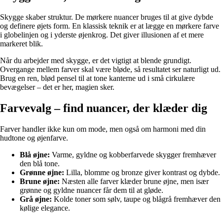
Skygge skaber struktur. De mørkere nuancer bruges til at give dybde
og definere øjets form. En klassisk teknik er at lægge en mørkere farve
i globelinjen og i yderste øjenkrog. Det giver illusionen af et mere
markeret blik.
Når du arbejder med skygge, er det vigtigt at blende grundigt.
Overgange mellem farver skal være bløde, så resultatet ser naturligt ud.
Brug en ren, blød pensel til at tone kanterne ud i små cirkulære
bevægelser – det er her, magien sker.
Farvevalg – find nuancer, der klæder dig
Farver handler ikke kun om mode, men også om harmoni med din
hudtone og øjenfarve.
Blå øjne:
Varme, gyldne og kobberfarvede skygger fremhæver
den blå tone.
Grønne øjne:
Lilla, blomme og bronze giver kontrast og dybde.
Brune øjne:
Næsten alle farver klæder brune øjne, men især
grønne og gyldne nuancer får dem til at gløde.
Grå øjne:
Kolde toner som sølv, taupe og blågrå fremhæver den
kølige elegance.