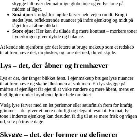
skygge lidt over den naturlige globelinje og en lys tone på
midten af låget.
Små øjne:
Undgå for mørke farver hele vejen rundt. Brug i
stedet lyse, reflekterende nuancer på indre øjenkrog og midt på
låget for at åbne blikket.
Store øjne:
Her kan du tillade dig mere kontrast – mørkere toner
i yderkrogen giver dybde og balance.
At kende sin øjenform gør det lettere at bruge makeup som et redskab
til at fremhæve det, du ønsker, og tone det ned, du vil skjule.
Lys – det, der åbner og fremhæver
Lys er det, der fanger blikket først. I øjenmakeup bruges lyse nuancer
til at fremhæve og skabe illusionen af volumen. En lys skygge på
midten af øjenlåget får øjet til at virke rundere og mere åbent, mens en
highlighter under brynbenet løfter hele området.
Vælg lyse farver med en let perlemor eller satinfinish frem for kraftig
glimmer – det giver et mere naturligt og elegant resultat. En mat, lys
tone i inderste øjenkrog kan desuden få dig til at se mere frisk og vågen
ud, selv på travle dage.
Skygge – det, der former og definerer