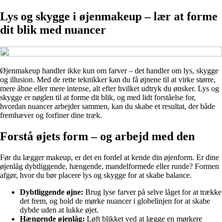
Lys og skygge i øjenmakeup – lær at forme
dit blik med nuancer
Øjenmakeup handler ikke kun om farver – det handler om lys, skygge
og illusion. Med de rette teknikker kan du få øjnene til at virke større,
mere åbne eller mere intense, alt efter hvilket udtryk du ønsker. Lys og
skygge er nøglen til at forme dit blik, og med lidt forståelse for,
hvordan nuancer arbejder sammen, kan du skabe et resultat, der både
fremhæver og forfiner dine træk.
Forstå øjets form – og arbejd med den
Før du lægger makeup, er det en fordel at kende din øjenform. Er dine
øjenlåg dybtliggende, hængende, mandelformede eller runde? Formen
afgør, hvor du bør placere lys og skygge for at skabe balance.
Dybtliggende øjne:
Brug lyse farver på selve låget for at trække
det frem, og hold de mørke nuancer i globelinjen for at skabe
dybde uden at lukke øjet.
Hængende øjenlåg:
Løft blikket ved at lægge en mørkere