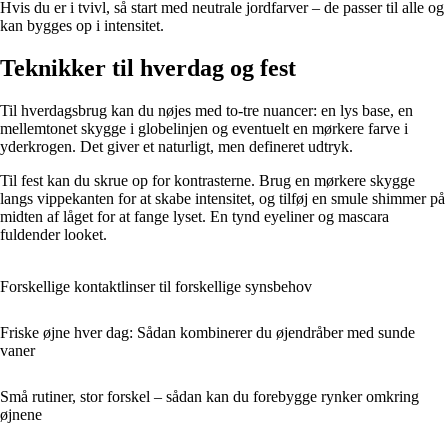
Hvis du er i tvivl, så start med neutrale jordfarver – de passer til alle og
kan bygges op i intensitet.
Teknikker til hverdag og fest
Til hverdagsbrug kan du nøjes med to-tre nuancer: en lys base, en
mellemtonet skygge i globelinjen og eventuelt en mørkere farve i
yderkrogen. Det giver et naturligt, men defineret udtryk.
Til fest kan du skrue op for kontrasterne. Brug en mørkere skygge
langs vippekanten for at skabe intensitet, og tilføj en smule shimmer på
midten af låget for at fange lyset. En tynd eyeliner og mascara
fuldender looket.
Forskellige kontaktlinser til forskellige synsbehov
Friske øjne hver dag: Sådan kombinerer du øjendråber med sunde
vaner
Små rutiner, stor forskel – sådan kan du forebygge rynker omkring
øjnene