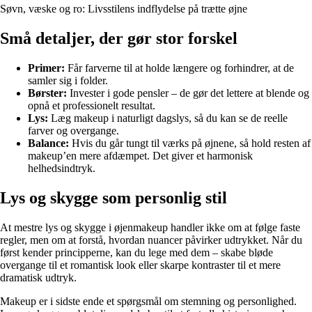
Søvn, væske og ro: Livsstilens indflydelse på trætte øjne
Små detaljer, der gør stor forskel
Primer:
Får farverne til at holde længere og forhindrer, at de
samler sig i folder.
Børster:
Invester i gode pensler – de gør det lettere at blende og
opnå et professionelt resultat.
Lys:
Læg makeup i naturligt dagslys, så du kan se de reelle
farver og overgange.
Balance:
Hvis du går tungt til værks på øjnene, så hold resten af
makeup’en mere afdæmpet. Det giver et harmonisk
helhedsindtryk.
Lys og skygge som personlig stil
At mestre lys og skygge i øjenmakeup handler ikke om at følge faste
regler, men om at forstå, hvordan nuancer påvirker udtrykket. Når du
først kender principperne, kan du lege med dem – skabe bløde
overgange til et romantisk look eller skarpe kontraster til et mere
dramatisk udtryk.
Makeup er i sidste ende et spørgsmål om stemning og personlighed.