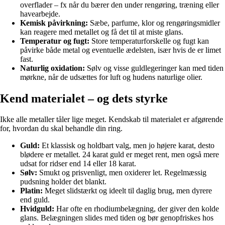
overflader – fx når du bærer den under rengøring, træning eller
havearbejde.
Kemisk påvirkning:
Sæbe, parfume, klor og rengøringsmidler
kan reagere med metallet og få det til at miste glans.
Temperatur og fugt:
Store temperaturforskelle og fugt kan
påvirke både metal og eventuelle ædelsten, især hvis de er limet
fast.
Naturlig oxidation:
Sølv og visse guldlegeringer kan med tiden
mørkne, når de udsættes for luft og hudens naturlige olier.
Kend materialet – og dets styrke
Ikke alle metaller tåler lige meget. Kendskab til materialet er afgørende
for, hvordan du skal behandle din ring.
Guld:
Et klassisk og holdbart valg, men jo højere karat, desto
blødere er metallet. 24 karat guld er meget rent, men også mere
udsat for ridser end 14 eller 18 karat.
Sølv:
Smukt og prisvenligt, men oxiderer let. Regelmæssig
pudsning holder det blankt.
Platin:
Meget slidstærkt og ideelt til daglig brug, men dyrere
end guld.
Hvidguld:
Har ofte en rhodiumbelægning, der giver den kolde
glans. Belægningen slides med tiden og bør genopfriskes hos