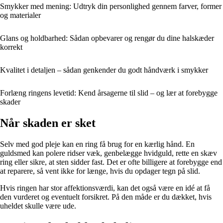
Smykker med mening: Udtryk din personlighed gennem farver, former
og materialer
Glans og holdbarhed: Sådan opbevarer og rengør du dine halskæder
korrekt
Kvalitet i detaljen – sådan genkender du godt håndværk i smykker
Forlæng ringens levetid: Kend årsagerne til slid – og lær at forebygge
skader
Når skaden er sket
Selv med god pleje kan en ring få brug for en kærlig hånd. En
guldsmed kan polere ridser væk, genbelægge hvidguld, rette en skæv
ring eller sikre, at sten sidder fast. Det er ofte billigere at forebygge end
at reparere, så vent ikke for længe, hvis du opdager tegn på slid.
Hvis ringen har stor affektionsværdi, kan det også være en idé at få
den vurderet og eventuelt forsikret. På den måde er du dækket, hvis
uheldet skulle være ude.