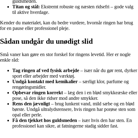
guldsmeden.
Titan og stål:
Ekstremt robuste og næsten ridsefri – gode valg
til aktive hverdage.
Kender du materialet, kan du bedre vurdere, hvornår ringen har brug
for en pause eller professionel pleje.
Sådan undgår du unødigt slid
Små vaner kan gøre en stor forskel for ringens levetid. Her er nogle
enkle råd:
Tag ringen af ved fysisk arbejde
– især når du gør rent, dyrker
sport eller arbejder med værktøj.
Undgå kontakt med kemikalier
– særligt klor, parfume og
rengøringsmidler.
Opbevar ringen korrekt
– læg den i en blød smykkeæske eller
pose, så den ikke ridser mod andre smykker.
Rens den jævnligt
– brug lunkent vand, mild sæbe og en blød
børste. Undgå ultralydsrensere, hvis ringen har porøse sten som
opal eller perle.
Få den tjekket hos guldsmeden
– især hvis den har sten. En
professionel kan sikre, at fatningerne stadig sidder fast.