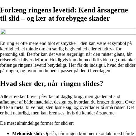
Forlæng ringens levetid: Kend årsagerne
til slid – og lær at forebygge skader
En ring er ofte mere end blot et smykke – den kan være et symbol på
kærlighed, et minde om en særlig begivenhed eller et udtryk for
personlig stil. Derfor kan det være ærgerligt, når den mister glans, får
ridser eller bliver deform. Heldigvis kan du med lidt viden og omtanke
forlænge ringens levetid betydeligt. Her får du indsigt i, hvad der slider
på ringen, og hvordan du bedst passer på den i hverdagen.
Hvad sker der, når ringen slides?
Alle smykker bliver påvirket af daglig brug, men graden af slid
afhænger af både materiale, design og hvordan du bruger ringen. Over
tid kan metal blive mat, sten løsne sig, og overflader få små ridser. Det
er helt naturligt, men kan bremses, hvis du kender årsagerne.
De mest almindelige former for slid er:
Mekanisk slid:
Opstår, når ringen kommer i kontakt med hårde